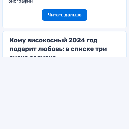
биографии
Читать дальше
Кому високосный 2024 год
подарит любовь: в списке три
знака зодиака
Астрологи назвали счастливчиков
Читать дальше
18+
© 2026. novostirostova.ru. Все права защищены.