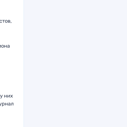
стов,
иона
у них
урнал