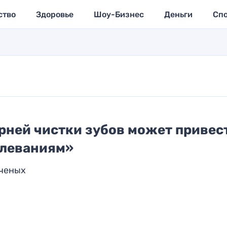
ство
Здоровье
Шоу-Бизнес
Деньги
Сп
ерней чистки зубов может привес
олеваниям»
ученых