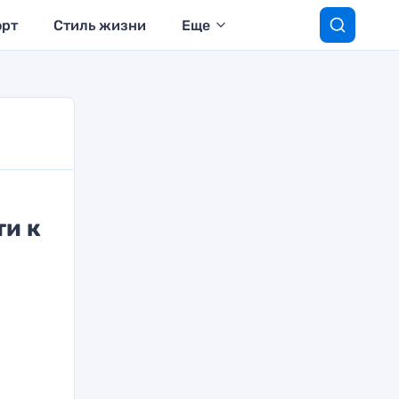
орт
Стиль жизни
Еще
ти к