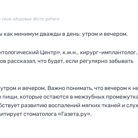
 свое здоровье Фото: pxhere
ы как минимум дважды в день: утром и вечером.
ологический Центр», к.м.н., хирург-имплантолог,
в рассказал, что будет, если регулярно забывать
утром и вечером. Важно понимать, что вечером к н
ы пищи, которые остаются в межзубных промежутка
бствует развитию воспалений мягких тканей и слу
итирует стоматолога «Газета.ру».