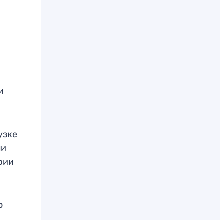
и
узке
ли
рии
о