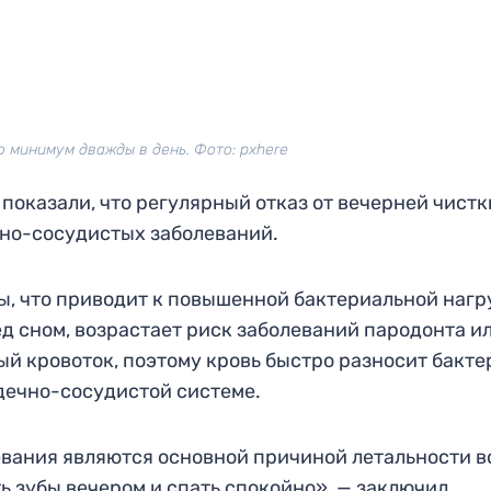
о минимум дважды в день. Фото: pxhere
показали, что регулярный отказ от вечерней чистк
чно-сосудистых заболеваний.
ы, что приводит к повышенной бактериальной нагр
ед сном, возрастает риск заболеваний пародонта и
ый кровоток, поэтому кровь быстро разносит бакте
рдечно-сосудистой системе.
вания являются основной причиной летальности в
ь зубы вечером и спать спокойно», — заключил