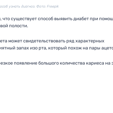
соб узнать диагноз. Фото: Freepik
, что существует способ выявить диабет при помо
вой полости.
бета может свидетельствовать ряд характерных
ятный запах изо рта, который похож на пары ацет
езкое появление большого количества кариеса на з