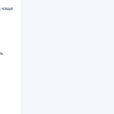
а чаще
чь
,