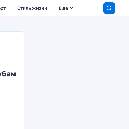
орт
Стиль жизни
Еще
убам