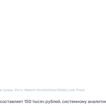
суммы. Фото: Maksim Konstantinov/Global Look Press.
 составляет 150 тысяч рублей, системному аналити