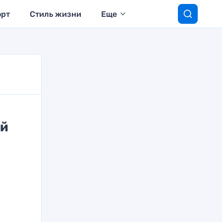
орт
Стиль жизни
Еще
ой