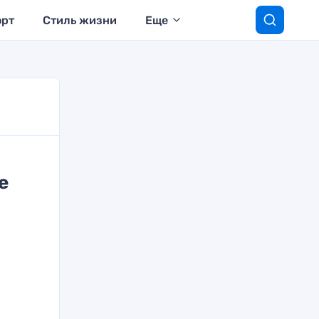
орт
Стиль жизни
Еще
е