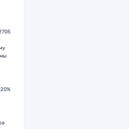
2705
му
рмы
 20%
ра