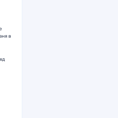
е
вня в
яд