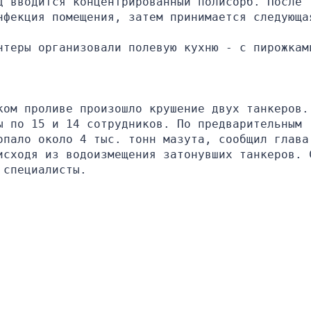
 вводится концентрированный полисорб. После 
нфекция помещения, затем принимается следующа
нтеры организовали полевую кухню - с пирожками
ком проливе произошло крушение двух танкеров. 
 по 15 и 14 сотрудников. По предварительным 
пало около 4 тыс. тонн мазута, сообщил глава 
исходя из водоизмещения затонувших танкеров. С
 специалисты.