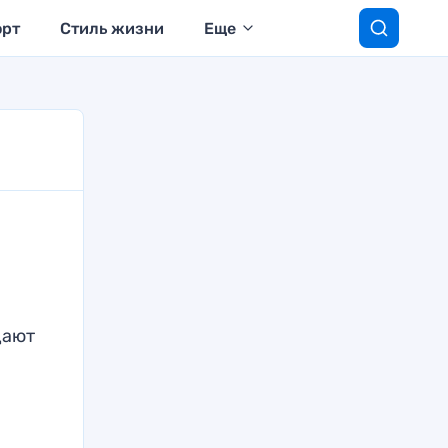
орт
Стиль жизни
Еще
щают