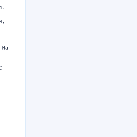
я.
, 
На 
 