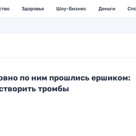
ство
Здоровье
Шоу-Бизнес
Деньги
Сп
овно по ним прошлись ершиком:
астворить тромбы