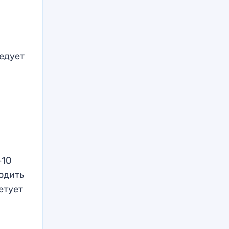
ледует
−10
ходить
етует