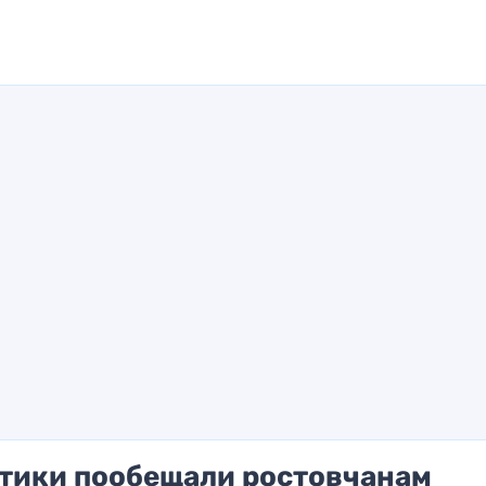
птики пообещали ростовчанам