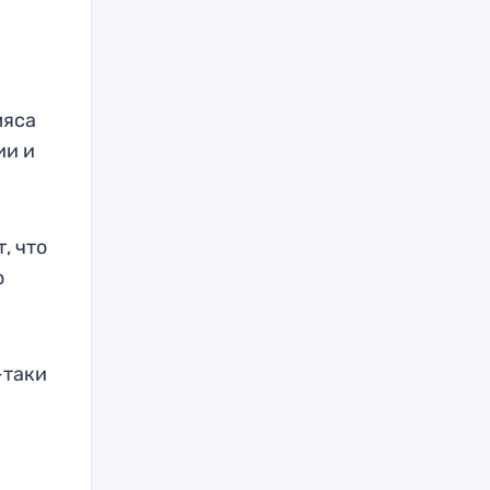
мяса
ии и
, что
о
-таки