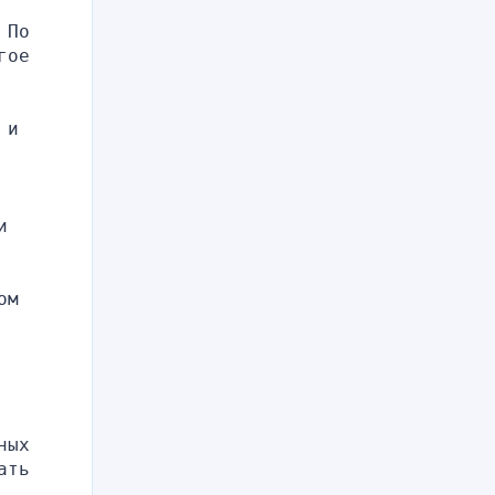
По 
ое 
и 
 
м 
ых 
ть 