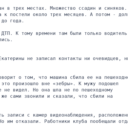
ан в трех местах. Множество ссадин и синяков. 
а к постели около трех месяцев. А потом - долг
 до года.
 ДТП. К тому времени там были только водитель 
лись.
Екатерины не записал контакты ни очевидцев, ни
оворит о том, что машина сбила ее на пешеходно
это произошло вне «зебры». К мужу подошел 
 не видел. Но она шла не по пешеходному 
же сами звонили и сказали, что сбили на 
ть записи с камер видеонаблюдения, расположенн
Но им отказали. Работники клуба пообещали отда
.