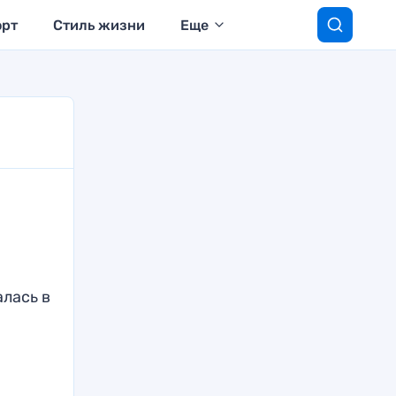
орт
Стиль жизни
Еще
алась в