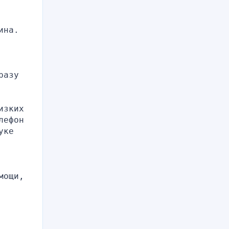
ина.
азу 
зких 
ефон 
ке 
ощи, 