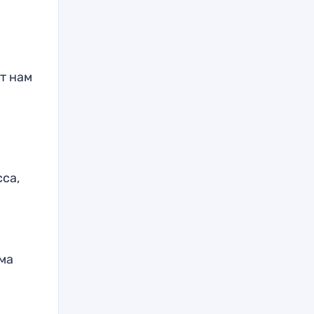
т нам
са,
ма