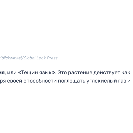
/blickwinkel/Global Look Press
ия
, или «Тещин язык». Это растение действует как
ря своей способности поглощать углекислый газ и