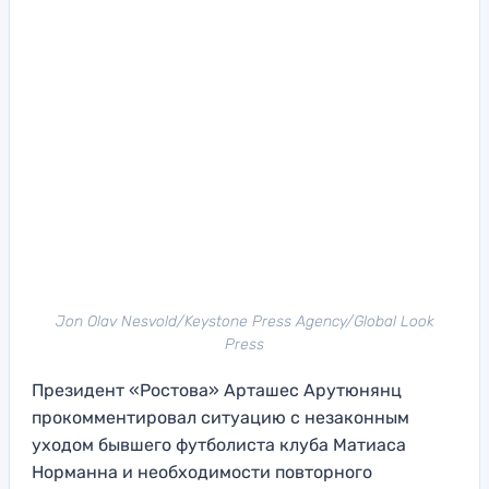
Jon Olav Nesvold/Keystone Press Agency/Global Look
Press
Президент «Ростова» Арташес Арутюнянц
прокомментировал ситуацию с незаконным
уходом бывшего футболиста клуба Матиаса
Норманна и необходимости повторного