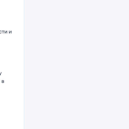
сти и
у
 в