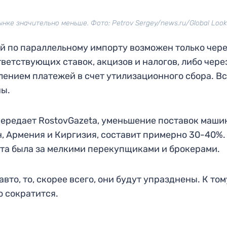
нке значительно меньше. Фото: Petrov Sergey/news.ru/Global Look
лей по параллельному импорту возможен только чер
ветствующих ставок, акцизов и налогов, либо чере
лением платежей в счет утилизационного сбора. В
ы.
передает RostovGazeta, уменьшение поставок маши
н, Армения и Киргизия, составит примерно 30-40%.
рта была за мелкими перекупщиками и брокерами.
вто, то, скорее всего, они будут упразднены. К том
 сократится.