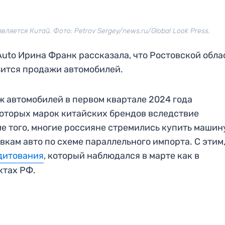
яется Китай. Фото: Petrov Sergey/news.ru/Global Look Press.
to Ирина Франк рассказала, что Ростовской обла
зится продажи автомобилей.
ж автомобилей в первом квартале 2024 года
оторых марок китайских брендов вследствие
е того, многие россияне стремились купить машин
вкам авто по схеме параллельного импорта. С этим,
дитования
, который наблюдался в марте как в
ктах РФ.