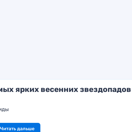
мых ярких весенних звездопадов
риды
Читать дальше