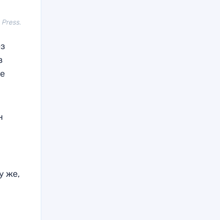
 Press.
ез
з
се
н
у же,