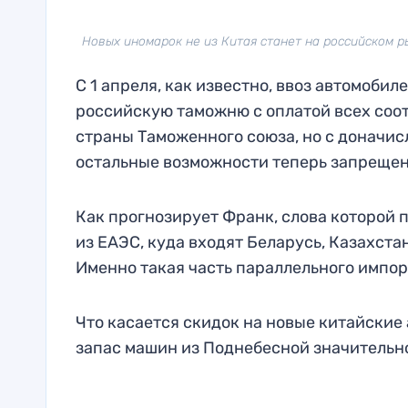
Новых иномарок не из Китая станет на российском ры
С 1 апреля, как известно, ввоз автомоби
российскую таможню с оплатой всех соот
страны Таможенного союза, но с доначис
остальные возможности теперь запрещен
Как прогнозирует Франк, слова которой 
из ЕАЭС, куда входят Беларусь, Казахста
Именно такая часть параллельного импо
Что касается скидок на новые китайские а
запас машин из Поднебесной значительно