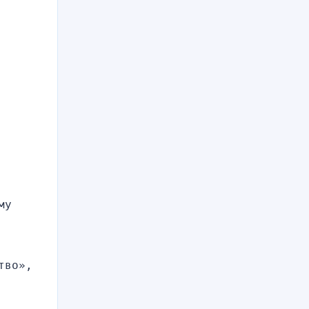
у 
во», 