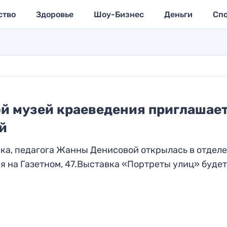
ство
Здоровье
Шоу-Бизнес
Деньги
Сп
й музей краеведения приглашает
й
а, педагога Жанны Денисовой открылась в отдел
я на Газетном, 47.Выставка «Портреты улиц» будет