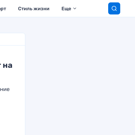
орт
Стиль жизни
Еще
 на
ение