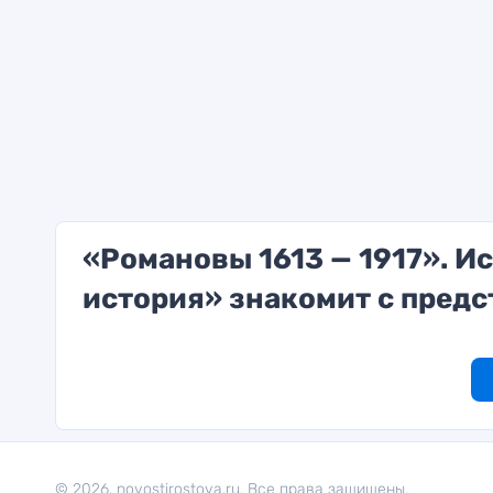
«Романовы 1613 — 1917». И
история» знакомит с пред
© 2026. novostirostova.ru. Все права защищены.