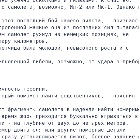
но усеяно осколками и гильзами. К счастью, 
го самолета, возможно, Ил-2 или Як-1. Однако в
 этот последний бой нашего пилота, - признался
треленной машине она из последних сил пыталась
м самолет рухнул на немецких позициях, не 
пару километров.
етчица была молодой, невысокого роста и с 
мгновенной гибели, возможно, от удара о прибор
ичность героини.
орый поможет найти родственников, - пояснил 
ют фрагменты самолета в надежде найти номерные
время жары приходится буквально вгрызаться в 
ли - на глубине от двух до четырех метров.
мер двигателя или другие номерные детали 
 сразу устанавливается пилот, боевое задание и