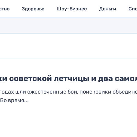
ство
Здоровье
Шоу-Бизнес
Деньги
Сп
и советской летчицы и два само
3 годах шли ожесточенные бои, поисковики объедин
о время...