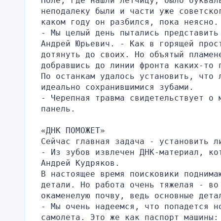
Поле, где нашли летчицу, было букваль
неподалеку были и части уже советско
каком году он разбился, пока неясно.
- Мы целый день пытались представить
Андрей Юрьевич. - Как в горящей прос
дотянуть до своих. Но объятый пламене
добравшись до линии фронта каких-то 
По останкам удалось установить, что л
идеально сохранившимися зубами.
- Черепная травма свидетельствует о 
панель.
«ДНК ПОМОЖЕТ»
Сейчас главная задача - установить л
- Из зубов извлечен ДНК-материал, кот
Андрей Кудряков.
В настоящее время поисковики поднима
детали. Но работа очень тяжелая - во 
окаменелую почву, ведь основные дета
- Мы очень надеемся, что попадется но
самолета. Это же как паспорт машины: