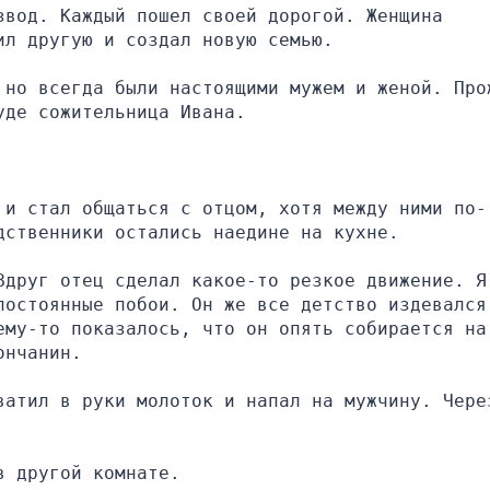
вод. Каждый пошел своей дорогой. Женщина 
ил другую и создал новую семью.
 но всегда были настоящими мужем и женой. Прож
уде сожительница Ивана.
 и стал общаться с отцом, хотя между ними по-
дственники остались наедине на кухне.
друг отец сделал какое-то резкое движение. Я 
постоянные побои. Он же все детство издевался 
ему-то показалось, что он опять собирается на 
ончанин.
ватил в руки молоток и напал на мужчину. Через
в другой комнате.