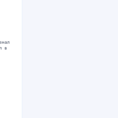
нал 
 в 