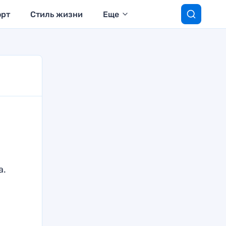
орт
Стиль жизни
Еще
а.