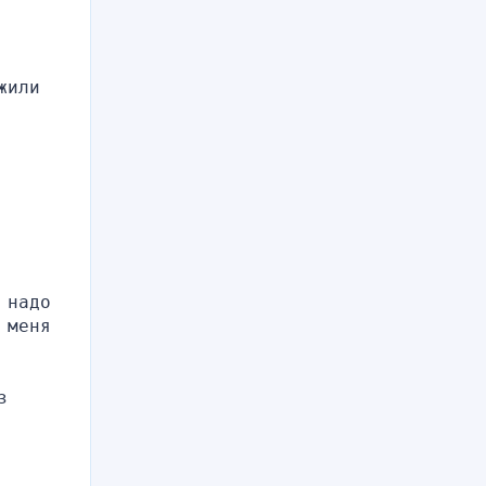
или 
надо 
меня 
 