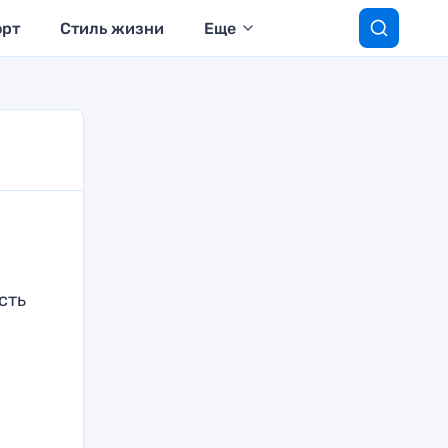
орт
Стиль жизни
Еще
сть