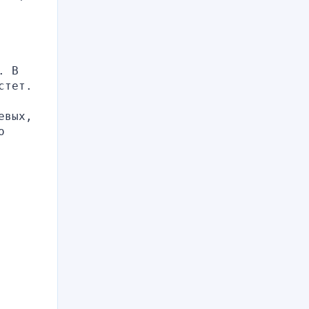
 В 
стет.
вых, 
 