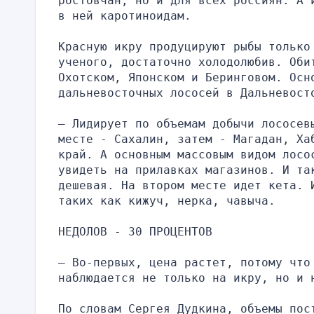
ростовчан, но и для всех россиян. А 
в ней каротиноидам.
Красную икру продуцируют рыбы только
ученого, достаточно холодолюбив. Оби
Охотском, Японском и Беринговом. Осно
дальневосточных лососей в Дальневост
– Лидирует по объемам добычи лососевы
месте - Сахалин, затем - Магадан, Ха
край. А основным массовым видом лосос
увидеть на прилавках магазинов. И та
дешевая. На втором месте идет кета. 
таких как кижуч, нерка, чавыча.
НЕДОЛОВ - 30 ПРОЦЕНТОВ
– Во-первых, цена растет, потому что 
наблюдается не только на икру, но и 
По словам Сергея Дудкина, объемы пос