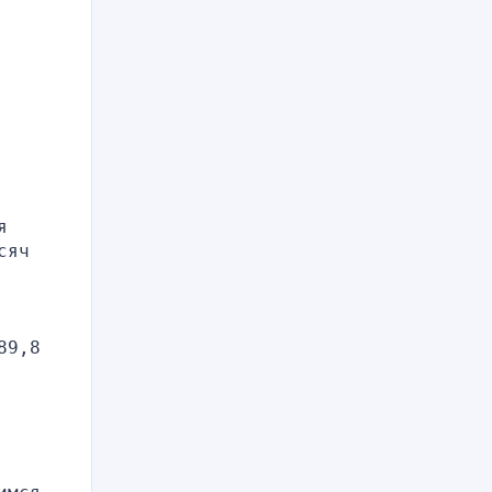
 
яч 
9,8 