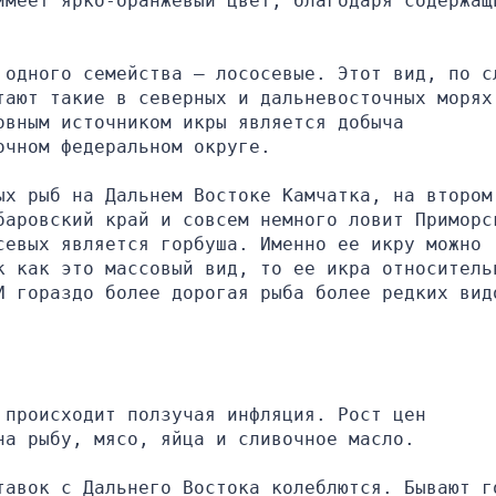
имеет ярко-оранжевый цвет, благодаря содержащи
 одного семейства – лососевые. Этот вид, по сл
тают такие в северных и дальневосточных морях:
вным источником икры является добыча 
очном федеральном округе.
х рыб на Дальнем Востоке Камчатка, на втором 
баровский край и совсем немного ловит Приморск
евых является горбуша. Именно ее икру можно 
к как это массовый вид, то ее икра относительн
И гораздо более дорогая рыба более редких видо
происходит ползучая инфляция. Рост цен 
на рыбу, мясо, яйца и сливочное масло.
тавок с Дальнего Востока колеблются. Бывают го