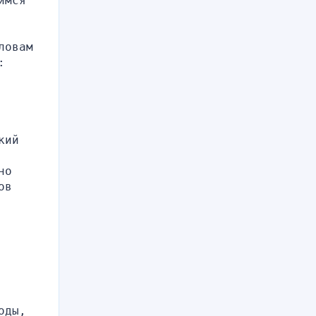
мся 
овам 
 
ий 
о 
в 
ды, 