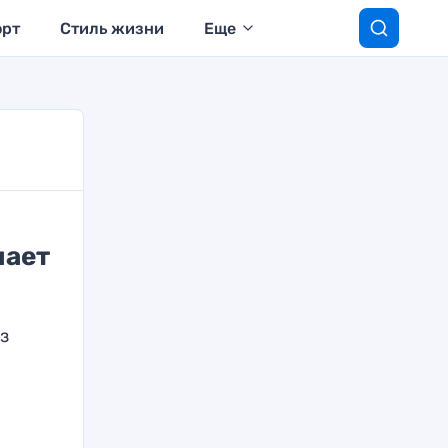
орт
Стиль жизни
Еще
шает
з