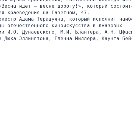
«Весна идет – весне дорогу!», который состоитс
ея краеведения на Газетном, 47. 
ркестр Адама Терацуяна, который исполнит наибо
ы отечественного киноискусства в джазовых 
ии И.О. Дунаевского, М.И. Блантера, А.Н. Цфасм
и Дюка Эллингтона, Гленна Миллера, Каунта Бейс