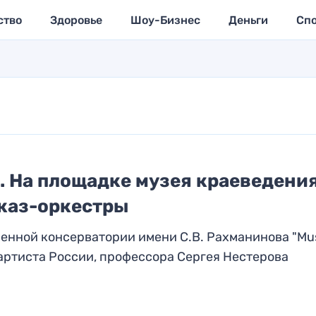
ство
Здоровье
Шоу-Бизнес
Деньги
Сп
. На площадке музея краеведени
джаз-оркестры
енной консерватории имени С.В. Рахманинова "Mu
 артиста России, профессора Сергея Нестерова