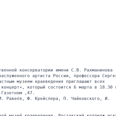
венной консерватории имени С.В. Рахманинова 
заслуженного артиста России, профессора Сергея
стным музеем краеведения приглашают всех 
 концерт», который состоится 6 марта в 18.30 в
 Газетном ,47.
. Равеля, Ф. Крейслера, П. Чайковского, И. 
ной музей краеведения, Ростовский колледж иску