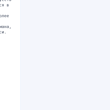
я в 
лее 
ана, 
и. 