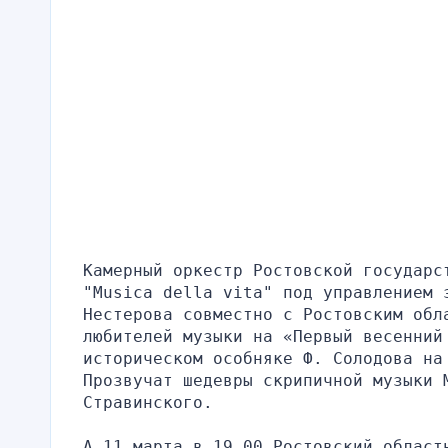
Камерный оркестр Ростовской государст
"Musica della vita" под управлением 
Нестерова совместно с Ростовским обла
любителей музыки на «Первый весенний
историческом особняке Ф. Солодова на
Прозвучат шедевры скрипичной музыки М
Стравинского.
А 11 марта в 19.00 Ростовский област