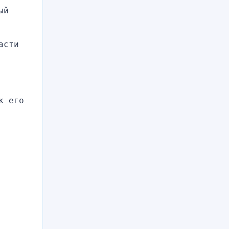
й 
сти 
 его 