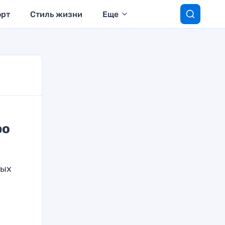
орт
Стиль жизни
Еще
ро
ных