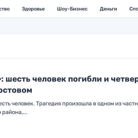
ство
Здоровье
Шоу-Бизнес
Деньги
Сп
 шесть человек погибли и четве
остовом
есть человек. Трагедия произошла в одном из част
района,...