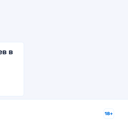
ев в
18+