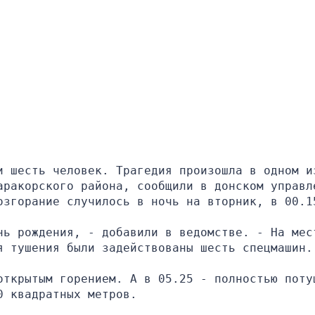
и шесть человек. Трагедия произошла в одном из
аракорского района, сообщили в донском управле
озгорание случилось в ночь на вторник, в 00.1
нь рождения, - добавили в ведомстве. - На мест
я тушения были задействованы шесть спецмашин.
открытым горением. А в 05.25 - полностью потуш
0 квадратных метров.