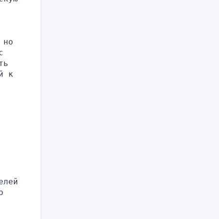
но 
 
ь 
 к 
лей 
 