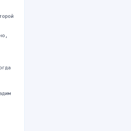
орой 
о, 
гда 
дим 