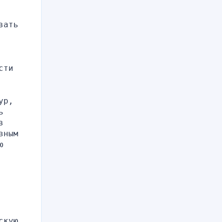
ать 
ти 
р, 
 
 
ным 
 
кую 