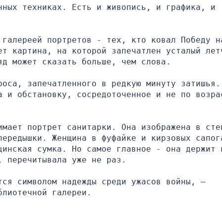
ных техниках. Есть и живопись, и графика, и 
 галереей портретов - тех, кто ковал Победу на
ет картина, на которой запечатлен усталый летч
яд может сказать больше, чем слова.
оса, запечатленного в редкую минуту затишья. 
а и обстановку, сосредоточенное и не по возрас
имает портрет санитарки. Она изображена в стен
передышки. Женщина в фуфайке и кирзовых сапога
цинская сумка. Но самое главное - она держит в
, перечитывала уже не раз.
ся символом надежды среди ужасов войны, – 
блиотечной галереи.