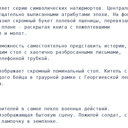
ляет серию символических натюрмортов. Централь
тщательно выписанными атрибутами эпохи. На фон
азил скромный букет полевой пшеницы, перевязан
плане - раскрытая книга с пожелтевшими 
п и молот.
можность самостоятельно представить историю, 
им стол с хаотично разбросанными письмами, 
елефонной трубкой.
ображает скромный поминальный стол. Китель с 
дого бойца в траурной рамке с Георгиевской лен
а.
ителей в самое пекло военных действий. 
изображающая бытовую сцену. Пожилой солдат, ст
 лампочку в землянке.