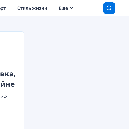
орт
Стиль жизни
Еще
вка,
ойне
и».