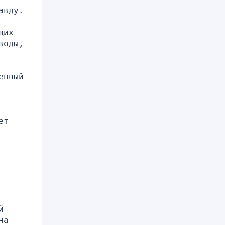
авду.
их 
оды, 
нный 
т 
 
а 