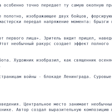
а особенно точно передает ту самую окопную пр
е полотно, изображающее двух бойцов, форсирующ
мастерски передал напряжение момента: брызги в
от первого лица». Зритель видит прицел, наведе
тот необычный ракурс создает эффект полного 
бота. Художник изобразил, как священник осеняе
.
траницам войны - блокаде Ленинграда. Суровые 
зведения. Центральное место занимает необычный
хнике. Автор создал выразительную композицию н