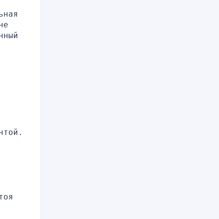
ная 
е 
ный 
той. 
оя 