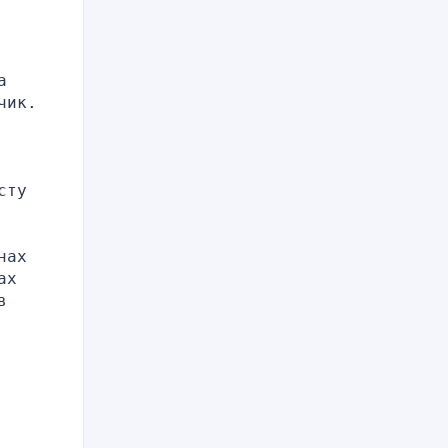
 
ик. 
ту 
ах 
х 
 