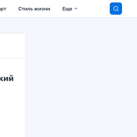
орт
Стиль жизни
Еще
жий