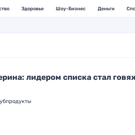
ство
Здоровье
Шоу-Бизнес
Деньги
Сп
рина: лидером списка стал говя
субпродукты