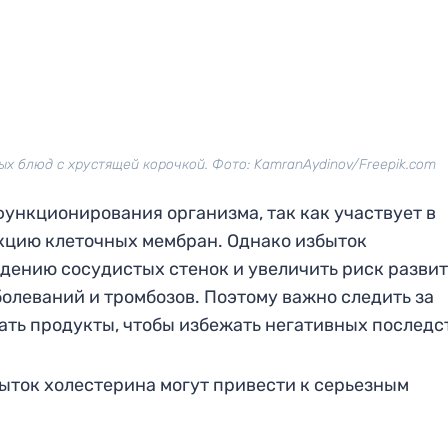
х блюд с хрустящей корочкой. Фото: KamranAydinov/Freepik.com
ункционирования организма, так как участвует в
кцию клеточных мембран. Однако избыток
дению сосудистых стенок и увеличить риск разви
олеваний и тромбозов. Поэтому важно следить за
ть продукты, чтобы избежать негативных последс
збыток холестерина могут привести к серьезным