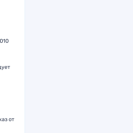
010
дует
аз от