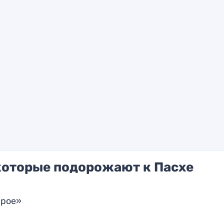
которые подорожают к Пасхе
арое»