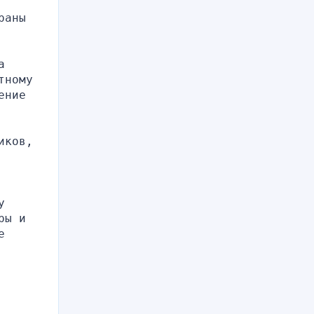
аны 
 
ному 
ние 
ков, 
 
ы и 
 