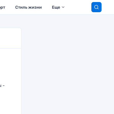
орт
Стиль жизни
Еще
 -