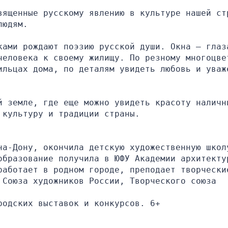
вященные русскому явлению в культуре нашей стр
людям.
ками рождают поэзию русской души. Окна – глаза
человека к своему жилищу. По резному многоцвет
ильцах дома, по деталям увидеть любовь и уваже
й земле, где еще можно увидеть красоту налични
 культуру и традиции страны.  
на-Дону, окончила детскую художественную школу
образование получила в ЮФУ Академии архитектур
работает в родном городе, преподает творческие
Союза художников России, Творческого союза 
родских выставок и конкурсов. 6+