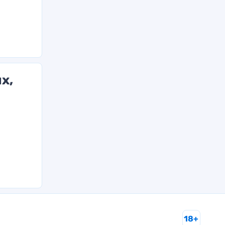
х,
18+