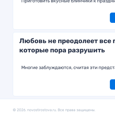
Приготовить вкусные блинчики к праздн
Любовь не преодолеет все 
которые пора разрушить
Многие заблуждаются, считая эти предс
© 2026. novostirostova.ru. Все права защищены.