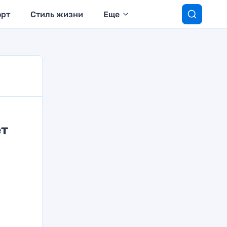
орт
Стиль жизни
Еще
ет