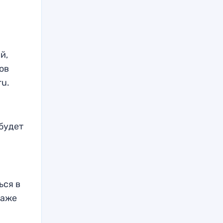
й,
ов
ru.
будет
ься в
даже