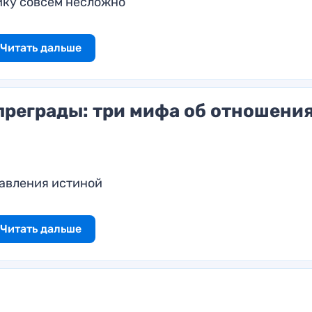
ику совсем несложно
Читать дальше
преграды: три мифа об отношения
тавления истиной
Читать дальше