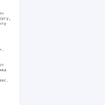
» 
угу, 
ту 
. 
т 
ка 
вес.