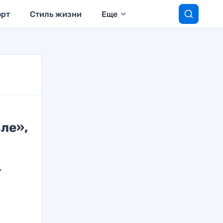
орт
Стиль жизни
Еще
ле»,
,