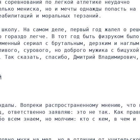
 соревнований по легкой атлетике неудачно 
лько мениска, но и мечты однажды попасть на 
еабилитаций и моральных терзаний.
 школу. На самом деле, первый год жалел о реше
 гораздо легче. В тот год быть физруком было 
менный сериал с брутальным, дерзким и наглым 
ливого, сурового, но доброго мужика с бицухой,
. Так сказать, спасибо, Дмитрий Владимирович, 
Й
ндалы. Вопреки распространенному мнению, что в
ц, ответственно заявляю: это не так. Как прави
о всем знаем, но молчим: кто с кем, в чем и 
ловно мухи на мед, но в отличии от учительской