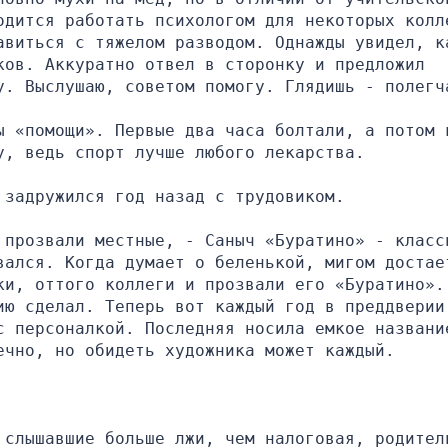
одится работать психологом для некоторых колле
авиться с тяжелом разводом. Однажды увидел, ка
ов. Аккуратно отвел в сторонку и предложил 
у. Выслушаю, советом помогу. Глядишь - полегч
ы «помощи». Первые два часа болтали, а потом в
у, ведь спорт лучше любого лекарства.
 задружился год назад с трудовиком.
 прозвали местные, - Саныч «Буратино» - классн
вался. Когда думает о беленькой, мигом достает
ки, оттого коллеги и прозвали его «Буратино». 
ию сделал. Теперь вот каждый год в преддверии 
с персоналкой. Последняя носила емкое название
ечно, но обидеть художника может каждый.
 слышавшие больше лжи, чем налоговая, родители