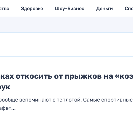
ство
Здоровье
Шоу-Бизнес
Деньги
Сп
ках откосить от прыжков на «коз
рук
и вообще вспоминают с теплотой. Самые спортивные
фет...