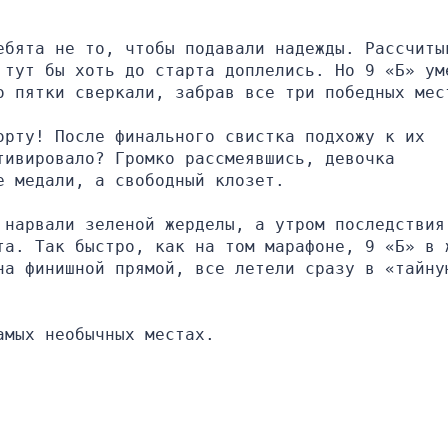
ебята не то, чтобы подавали надежды. Рассчитыв
 тут бы хоть до старта доплелись. Но 9 «Б» уме
о пятки сверкали, забрав все три победных мес
рту! После финального свистка подхожу к их 
ивировало? Громко рассмеявшись, девочка 
е медали, а свободный клозет.
нарвали зеленой жерделы, а утром последствия 
та. Так быстро, как на том марафоне, 9 «Б» в ж
на финишной прямой, все летели сразу в «тайную
амых необычных местах.