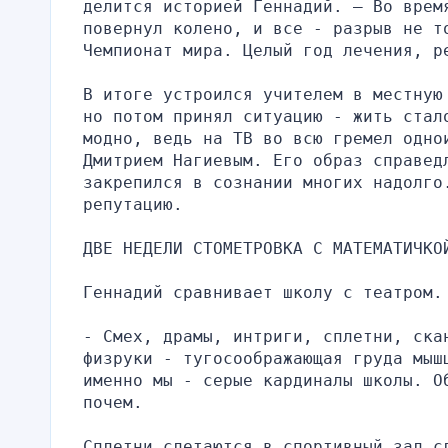
делится историей Геннадий. — Во время
повернул колено, и все - разрыв не то
Чемпионат мира. Целый год лечения, р
В итоге устроился учителем в местную
но потом принял ситуацию - жить стало
модно, ведь на ТВ во всю гремел однои
Дмитрием Нагиевым. Его образ справед
закрепился в сознании многих надолго
репутацию.
ДВЕ НЕДЕЛИ СТОМЕТРОВКА С МАТЕМАТИЧКО
Геннадий сравнивает школу с театром.
- Смех, драмы, интриги, сплетни, ска
физруки - тугосоображающая груда мыш
именно мы - серые кардиналы школы. Об
почем.
Сплетни слетаются в спортивный зал с