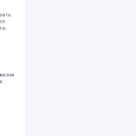
ать 
л 
та.
изни 
 