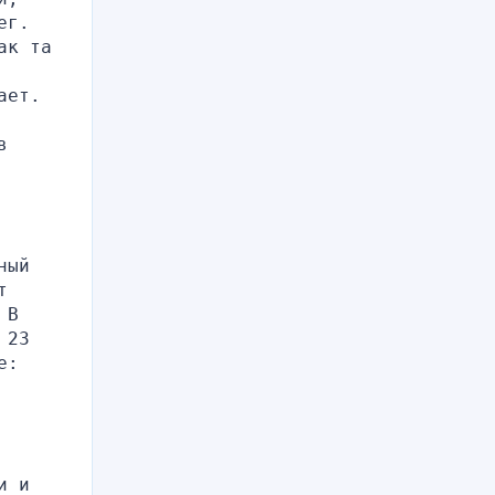
г. 
к та 
ает.
 
ый 
 
В 
23 
: 
 и 