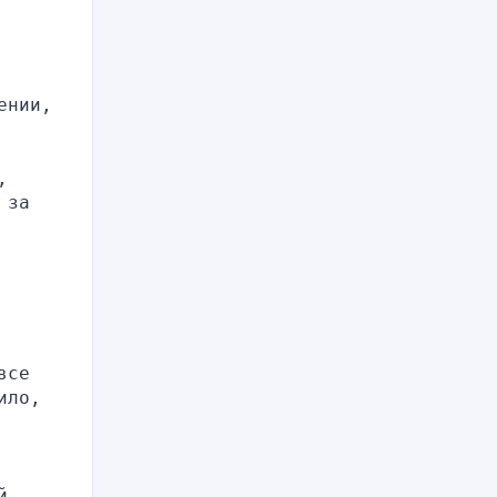
нии, 
 
за 
се 
ло, 
, 