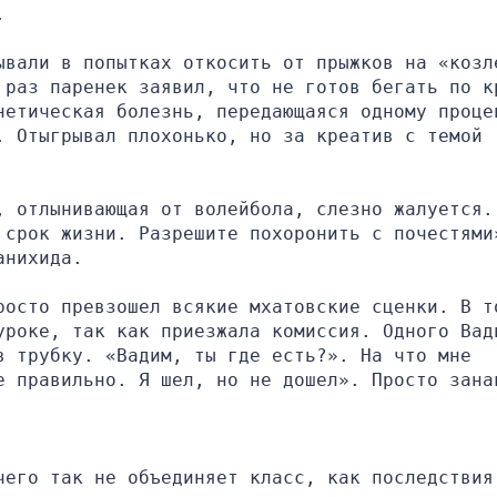
.
ывали в попытках откосить от прыжков на «козле
 раз паренек заявил, что не готов бегать по кр
нетическая болезнь, передающаяся одному процен
 Отыгрывал плохонько, но за креатив с темой 
 отлынивающая от волейбола, слезно жалуется. 
 срок жизни. Разрешите похоронить с почестями»
анихида.
росто превзошел всякие мхатовские сценки. В то
уроке, так как приезжала комиссия. Одного Вади
 трубку. «Вадим, ты где есть?». На что мне 
е правильно. Я шел, но не дошел». Просто зана
его так не объединяет класс, как последствия 