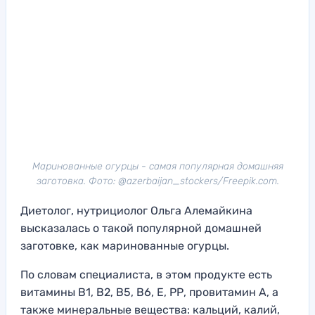
Маринованные огурцы - самая популярная домашняя
заготовка. Фото: @azerbaijan_stockers/Freepik.com.
Диетолог, нутрициолог Ольга Алемайкина
высказалась о такой популярной домашней
заготовке, как маринованные огурцы.
По словам специалиста, в этом продукте есть
витамины В1, В2, В5, В6, Е, РР, провитамин А, а
также минеральные вещества: кальций, калий,