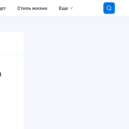
орт
Стиль жизни
Еще
я