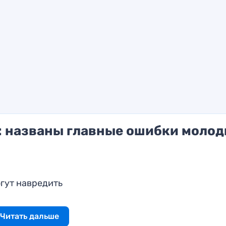
 названы главные ошибки моло
гут навредить
Читать дальше