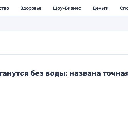
ство
Здоровье
Шоу-Бизнес
Деньги
Сп
танутся без воды: названа точна