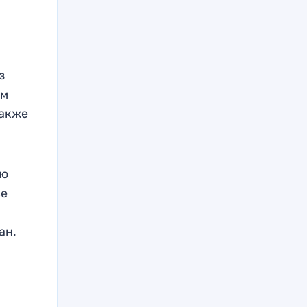
з
ам
также
ию
ве
ан.