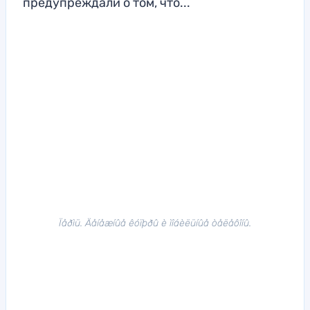
предупреждали о том, что...
Ïåðìü. Äåíåæíûå êóïþðû è ìîáèëüíûå òåëåôîíû.