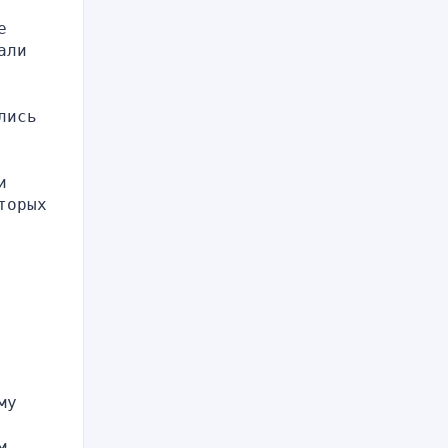
 
ли 
ись 
 
орых 
у 
 