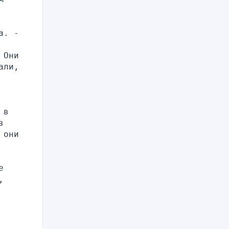
. - 
Они 
ли, 
в 
 
они 
 
 