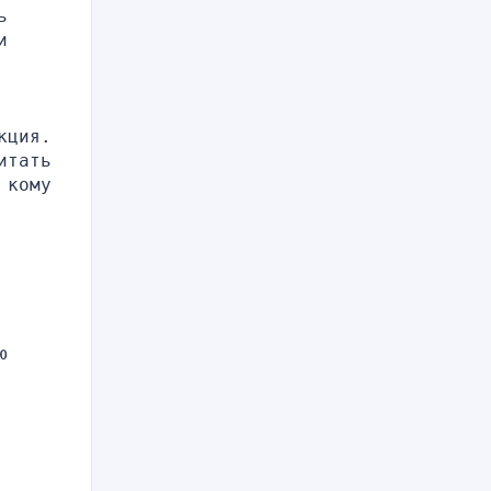
 
 
ция. 
тать 
кому 
 