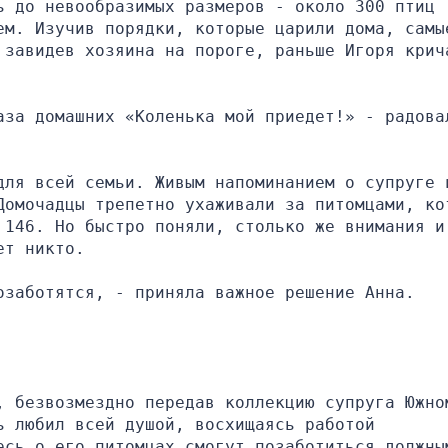
 до невообразимых размеров - около 300 птиц 
ем. Изучив порядки, которые царили дома, самые
 завидев хозяина на пороге, раньше Игоря крича
аза домашних «Коленька мой приедет!» - радовал
для всей семьи. Живым напоминанием о супруге и
Домочадцы трепетно ухаживали за питомцами, кот
146. Но быстро поняли, столько же внимания и 
ет никто.
озаботятся, - приняла важное решение Анна.
, безвозмездно передав коллекцию супруга Южном
 любил всей душой, восхищаясь работой 
есь о его питомцах смогут позаботиться должным