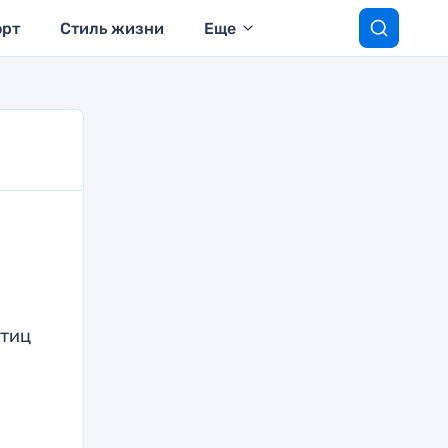
орт
Стиль жизни
Еще
птиц