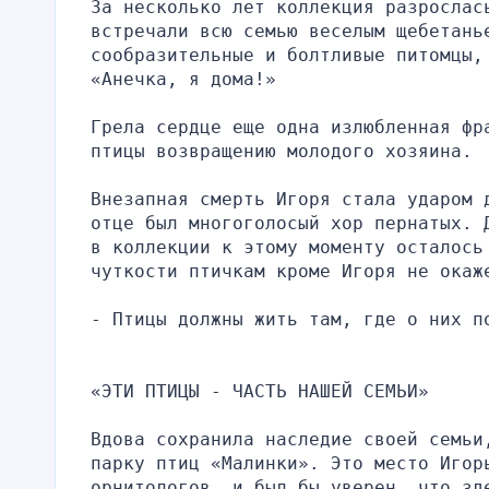
За несколько лет коллекция разрослась
встречали всю семью веселым щебетань
сообразительные и болтливые питомцы,
«Анечка, я дома!»
Грела сердце еще одна излюбленная фр
птицы возвращению молодого хозяина.
Внезапная смерть Игоря стала ударом 
отце был многоголосый хор пернатых. 
в коллекции к этому моменту осталось 
чуткости птичкам кроме Игоря не окаж
- Птицы должны жить там, где о них п
«ЭТИ ПТИЦЫ - ЧАСТЬ НАШЕЙ СЕМЬИ»
Вдова сохранила наследие своей семьи
парку птиц «Малинки». Это место Игорь
орнитологов, и был бы уверен, что зд