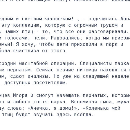
едрым и светлым человеком! , - поделилась Анна
эту коллекцию, которую с огромным трудом и 
ь наших птиц - то, что все они разговаривали. 
и голосами, пели. Радовались, когда мы приезжа
мьи! Я хочу, чтобы дети приходили в парк и 
была счастлива от этого.
сродни масштабной операции. Специалисты парка 
ым пернатым. Сейчас певчие питомцы находятся в
ем, сдают анализы. Но уже на следующей неделе 
, доступных посетителям.
мцев Игоря и смогут навещать пернатых, которые
но и любого гостя парка. Вспоминая сына, мужа,
у слова: «Анечка, я дома!», «Коленька мой 
 птиц будет звучать здесь всегда.