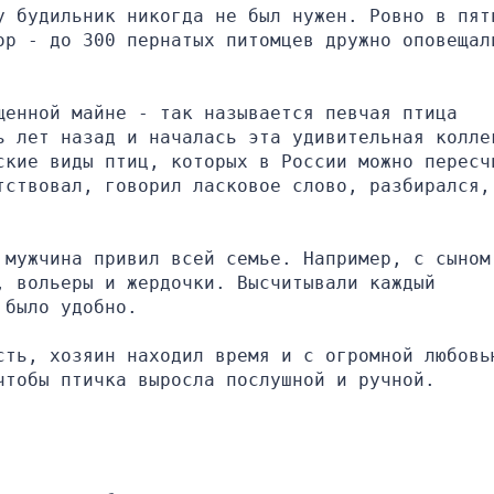
у будильник никогда не был нужен. Ровно в пять
ор - до 300 пернатых питомцев дружно оповещали
енной майне - так называется певчая птица 
ь лет назад и началась эта удивительная коллек
ские виды птиц, которых в России можно пересчи
тствовал, говорил ласковое слово, разбирался, 
мужчина привил всей семье. Например, с сыном 
 вольеры и жердочки. Высчитывали каждый 
 было удобно.
сть, хозяин находил время и с огромной любовью
чтобы птичка выросла послушной и ручной.