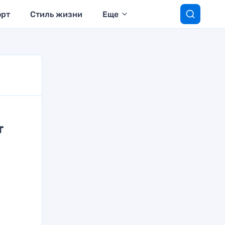
орт
Стиль жизни
Еще
т