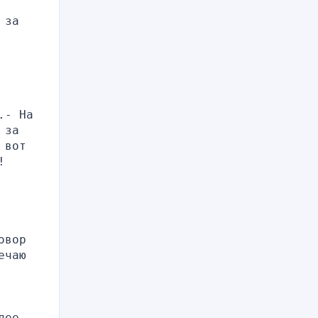
за 
- На 
за 
вот 
!
вор 
чаю 
ее 