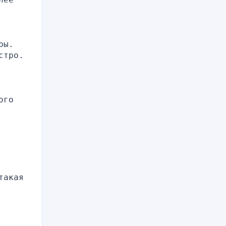
ы. 
тро. 
го 
акая 