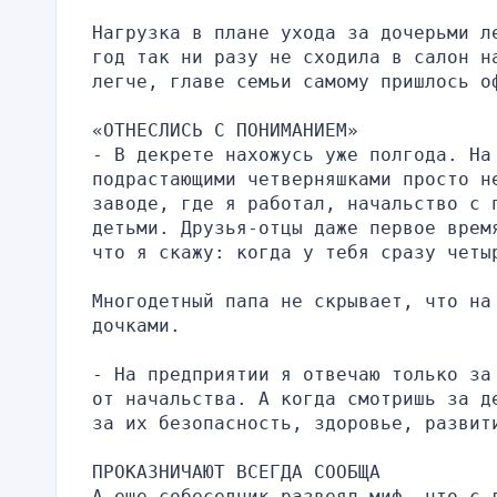
Нагрузка в плане ухода за дочерьми л
год так ни разу не сходила в салон на
легче, главе семьи самому пришлось о
«ОТНЕСЛИСЬ С ПОНИМАНИЕМ»
- В декрете нахожусь уже полгода. На 
подрастающими четверняшками просто н
заводе, где я работал, начальство с 
детьми. Друзья-отцы даже первое врем
что я скажу: когда у тебя сразу четы
Многодетный папа не скрывает, что на 
дочками.
- На предприятии я отвечаю только за
от начальства. А когда смотришь за д
за их безопасность, здоровье, развит
ПРОКАЗНИЧАЮТ ВСЕГДА СООБЩА
А еще собеседник развеял миф, что с 