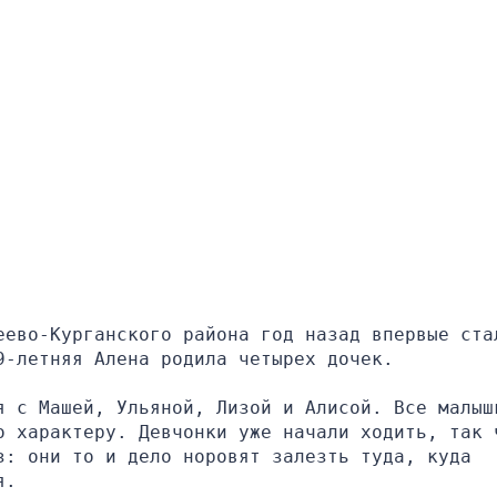
еево-Курганского района год назад впервые стал
9-летняя Алена родила четырех дочек.
я с Машей, Ульяной, Лизой и Алисой. Все малышк
о характеру. Девчонки уже начали ходить, так ч
: они то и дело норовят залезть туда, куда 
я.