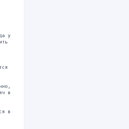
а у 
ть 
ся 
но, 
ч в 
я в 