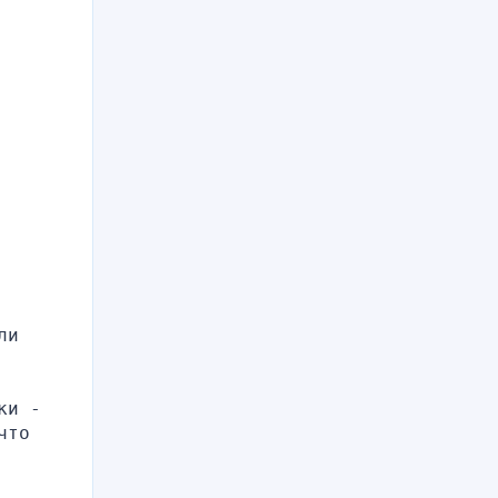
и 
и - 
то 