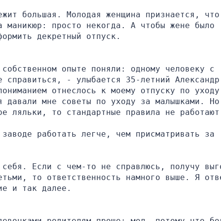
ежит большая. Молодая женщина признается, что 
 маникюр: просто некогда. А чтобы жене было 
формить декретный отпуск.
собственном опыте поняли: одному человеку с 
е справиться, - улыбается 35-летний Александр.
пониманием отнеслось к моему отпуску по уходу 
я давали мне советы по уходу за малышками. Но 
ре ляльки, то стандартные правила не работают
заводе работать легче, чем присматривать за 
 себя. Если с чем-то не справлюсь, получу выго
етьми, то ответственность намного выше. Я отве
ие и так далее.
девочками родителям проще: мол, потому что бол