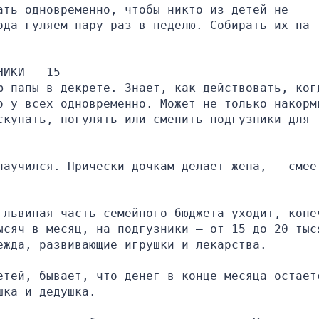
ть одновременно, чтобы никто из детей не 
да гуляем пару раз в неделю. Собирать их на 
НИКИ - 15
ю папы в декрете. Знает, как действовать, когд
о у всех одновременно. Может не только накорми
купать, погулять или сменить подгузники для 
научился. Прически дочкам делает жена, — смеет
 львиная часть семейного бюджета уходит, конеч
ысяч в месяц, на подгузники – от 15 до 20 тыся
ежда, развивающие игрушки и лекарства.
етей, бывает, что денег в конце месяца остаетс
шка и дедушка.