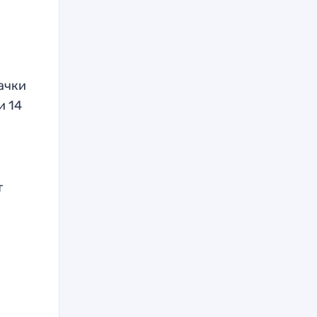
ачки
и 14
т