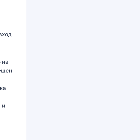
вход
 на
рещен
ка
 и