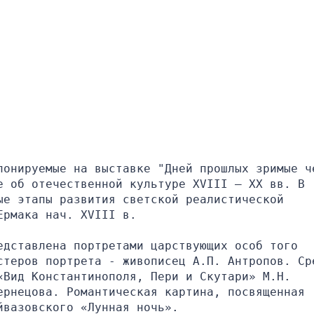
понируемые на выставке "Дней прошлых зримые че
 об отечественной культуре XVIII – XX вв. В 
е этапы развития светской реалистической 
Ермака нач. XVIII в.
дставлена портретами царствующих особ того 
стеров портрета - живописец А.П. Антропов. Сре
Вид Константинополя, Пери и Скутари» М.Н. 
рнецова. Романтическая картина, посвященная 
йвазовского «Лунная ночь».