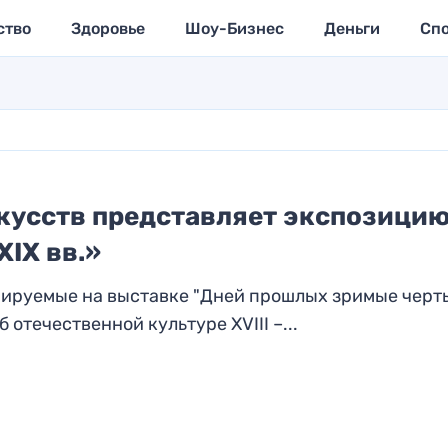
ство
Здоровье
Шоу-Бизнес
Деньги
Сп
кусств представляет экспозици
XIX вв.»
нируемые на выставке "Дней прошлых зримые черт
отечественной культуре XVIII –...