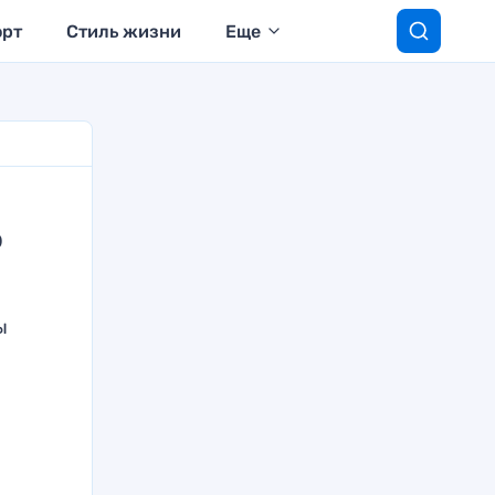
орт
Стиль жизни
Еще
ю
ы