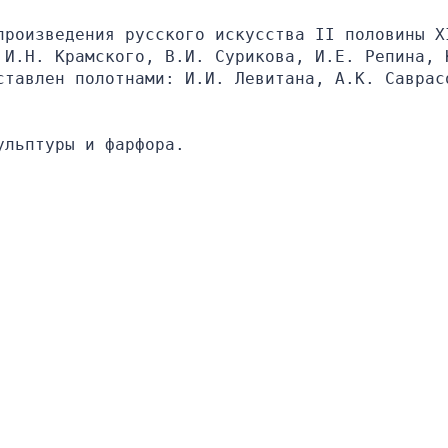
произведения русского искусства II половины XI
 И.Н. Крамского, В.И. Сурикова, И.Е. Репина, К
ставлен полотнами: И.И. Левитана, А.К. Саврасо
ульптуры и фарфора.