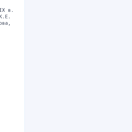
X в. 
.Е. 
ва, 