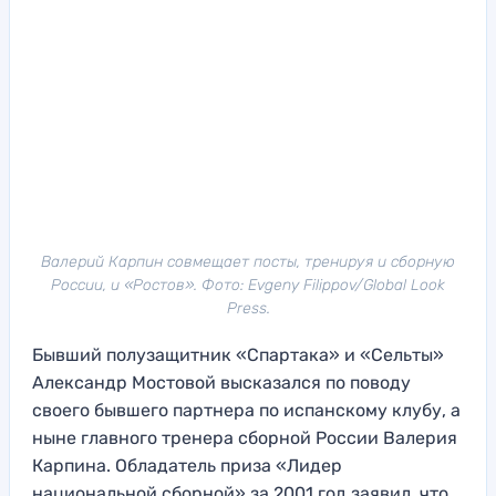
Валерий Карпин совмещает посты, тренируя и сборную
России, и «Ростов». Фото: Evgeny Filippov/Global Look
Press.
Бывший полузащитник «Спартака» и «Сельты»
Александр Мостовой высказался по поводу
своего бывшего партнера по испанскому клубу, а
ныне главного тренера сборной России Валерия
Карпина. Обладатель приза «Лидер
национальной сборной» за 2001 год заявил, что