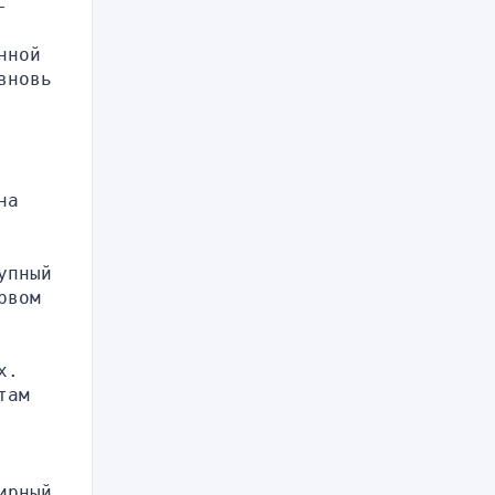
-
ной 
новь 
а 
пный 
вом 
. 
ам 
рный 