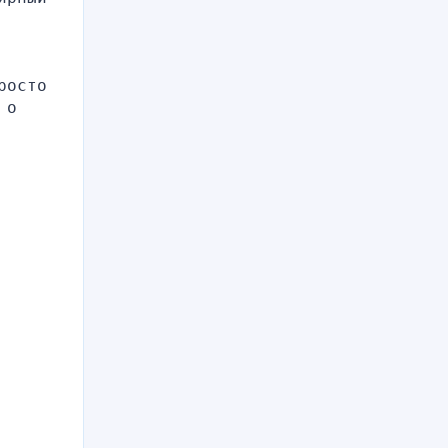
осто 
о 