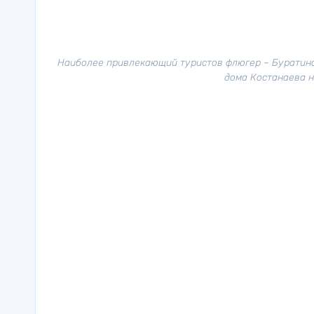
Наиболее привлекающий туристов флюгер – Буратино,
дома Костанаева н