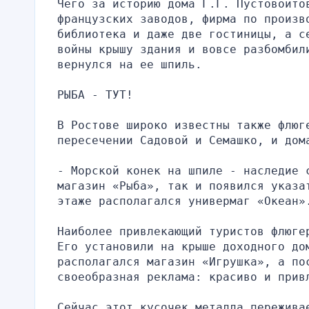
Чего за историю дома Г.Г. Пустовойто
французских заводов, фирма по произво
библиотека и даже две гостиницы, а с
войны крышу здания и вовсе разбомбил
вернулся на ее шпиль.
РЫБА - ТУТ!
В Ростове широко известны также флюг
пересечении Садовой и Семашко, и дом
- Морской конек на шпиле - наследие 
магазин «Рыба», так и появился указа
этаже располагался универмаг «Океан»
Наиболее привлекающий туристов флюге
Его установили на крыше доходного до
располагался магазин «Игрушка», а пос
своеобразная реклама: красиво и прив
Сейчас этот кусочек металла пережива