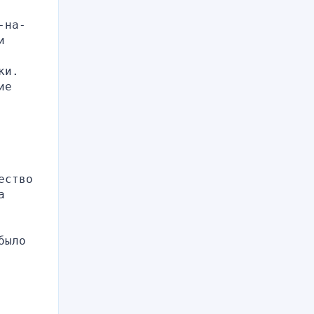
-на-
 
и. 
е 
ство 
 
ыло 