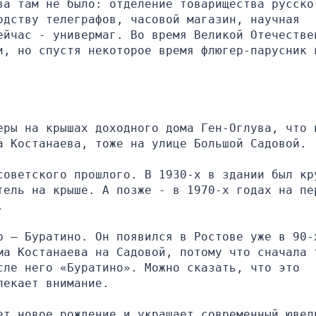
ва там не было: отделение товарищества русско
дству телеграфов, часовой магазин, научная 
ейчас - универмаг. Во время Великой Отечествен
и, но спустя некоторое время флюгер-парусник в
еры на крышах доходного дома Ген-Оглува, что н
а Костанаева, тоже на улице Большой Садовой.
советского прошлого. В 1930-х в здании был кру
тель на крыше. А позже - в 1970-х годах на пер
.
р – Буратино. Он появился в Ростове уже в 90-х
ма Костанаева на Садовой, потому что сначала т
ле него «Буратино». Можно сказать, что это 
лекает внимание.
ет новое рождение и украшает современный ювели