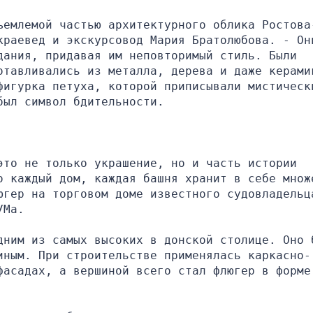
ъемлемой частью архитектурного облика Ростова
краевед и экскурсовод Мария Братолюбова. - Они
ания, придавая им неповторимый стиль. Были 
отавливались из металла, дерева и даже керамик
фигурка петуха, которой приписывали мистически
был символ бдительности.
то не только украшение, но и часть истории 
о каждый дом, каждая башня хранит в себе множе
югер на торговом доме известного судовладельца
УМа.
дним из самых высоких в донской столице. Оно б
иным. При строительстве применялась каркасно-
асадах, а вершиной всего стал флюгер в форме 