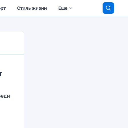
орт
Стиль жизни
Еще
т
реди