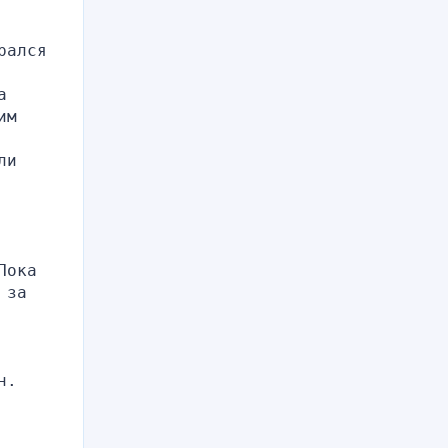
ался 
 
м 
и 
ока 
за 
н.