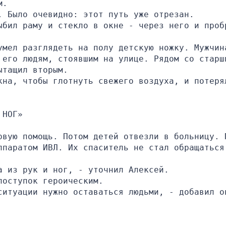
м.
. Было очевидно: этот путь уже отрезан.
ыбил раму и стекло в окне - через него и пробр
умел разглядеть на полу детскую ножку. Мужчина
 его людям, стоявшим на улице. Рядом со старши
ытащил вторым.
кна, чтобы глотнуть свежего воздуха, и потерял
 НОГ»
рвую помощь. Потом детей отвезли в больницу. П
ппаратом ИВЛ. Их спаситель не стал обращаться 
а из рук и ног, - уточнил Алексей.
поступок героическим.
ситуации нужно оставаться людьми, - добавил о