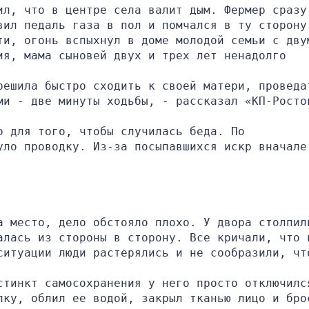
л, что в центре села валит дым. Фермер сразу 
вил педаль газа в пол и помчался в ту сторону
ти, огонь вспыхнул в доме молодой семьи с двум
я, мама сыновей двух и трех лет ненадолго 
решила быстро сходить к своей матери, проведат
ми - две минуты ходьбы, - рассказал «КП-Росто
 для того, чтобы случилась беда. По 
ло проводку. Из-за посыпавшихся искр вначале 
а место, дело обстояло плохо. У двора столпили
алась из стороны в сторону. Все кричали, что в
ситуации люди растерялись и не сообразили, что
стинкт самосохранения у него просто отключился
лку, облил ее водой, закрыл тканью лицо и брос