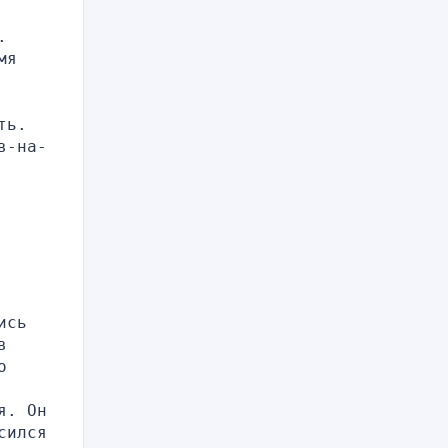
.
я 
ь. 
в-на-
сь 
 
 
. Он 
ился 