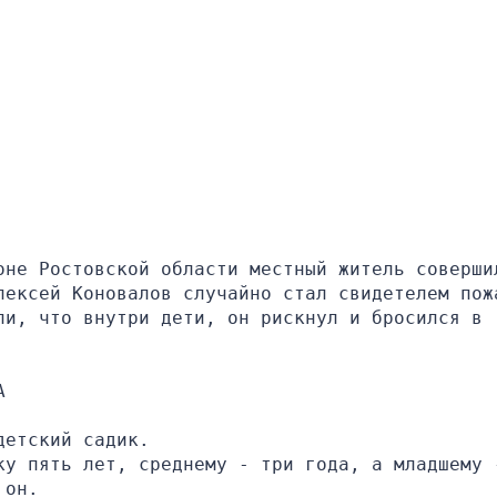
оне Ростовской области местный житель совершил
лексей Коновалов случайно стал свидетелем пожа
и, что внутри дети, он рискнул и бросился в 
А
детский садик.
ку пять лет, среднему - три года, а младшему -
 он.