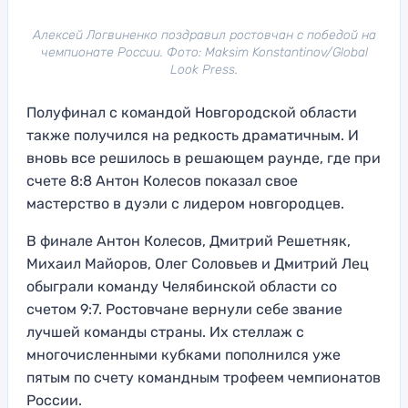
Алексей Логвиненко поздравил ростовчан с победой на
чемпионате России. Фото: Maksim Konstantinov/Global
Look Press.
Полуфинал с командой Новгородской области
также получился на редкость драматичным. И
вновь все решилось в решающем раунде, где при
счете 8:8 Антон Колесов показал свое
мастерство в дуэли с лидером новгородцев.
В финале Антон Колесов, Дмитрий Решетняк,
Михаил Майоров, Олег Соловьев и Дмитрий Лец
обыграли команду Челябинской области со
счетом 9:7. Ростовчане вернули себе звание
лучшей команды страны. Их стеллаж с
многочисленными кубками пополнился уже
пятым по счету командным трофеем чемпионатов
России.