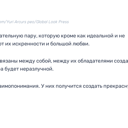
m/Yuri Arcurs peo/Global Look Press
тельную пару, которую кроме как идеальной и не
т их искренности и большой любви.
связаны между собой, между их обладателями созд
а будет неразлучной.
аимопонимания. У них получится создать прекрас