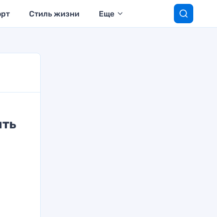
орт
Стиль жизни
Еще
ять