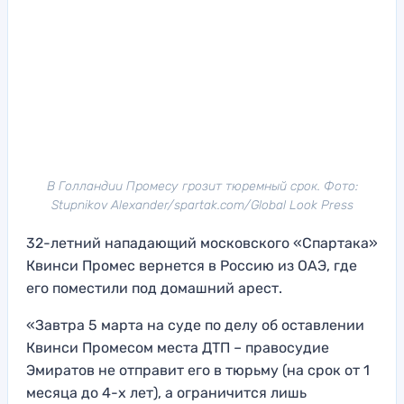
В Голландии Промесу грозит тюремный срок. Фото:
Stupnikov Alexander/spartak.com/Global Look Press
32-летний нападающий московского «Спартака»
Квинси Промес вернется в Россию из ОАЭ, где
его поместили под домашний арест.
«Завтра 5 марта на суде по делу об оставлении
Квинси Промесом места ДТП – правосудие
Эмиратов не отправит его в тюрьму (на срок от 1
месяца до 4-х лет), а ограничится лишь