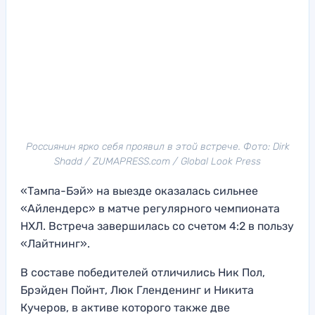
Россиянин ярко себя проявил в этой встрече. Фото: Dirk
Shadd / ZUMAPRESS.com / Global Look Press
«Тампа-Бэй» на выезде оказалась сильнее
«Айлендерс» в матче регулярного чемпионата
НХЛ. Встреча завершилась со счетом 4:2 в пользу
«Лайтнинг».
В составе победителей отличились Ник Пол,
Брэйден Пойнт, Люк Гленденинг и Никита
Кучеров, в активе которого также две