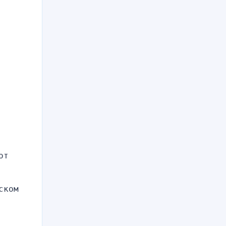
т 
ком 