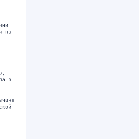
ии 
 на 
, 
а в 
чане 
кой 