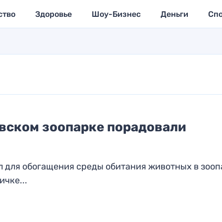
ство
Здоровье
Шоу-Бизнес
Деньги
Сп
овском зоопарке порадовали
л для обогащения среды обитания животных в зоопа
чке...