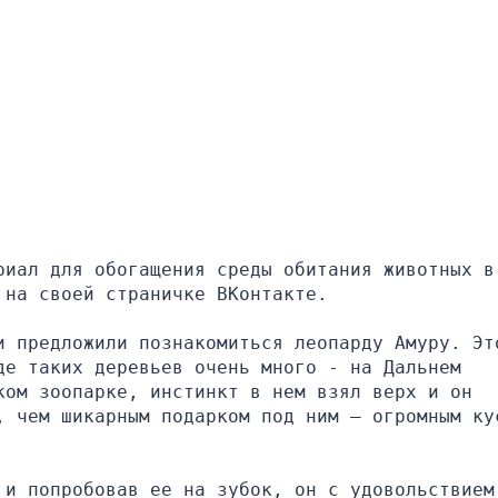
иал для обогащения среды обитания животных в 
 на своей страничке ВКонтакте.
и предложили познакомиться леопарду Амуру. Это
е таких деревьев очень много - на Дальнем 
ом зоопарке, инстинкт в нем взял верх и он 
, чем шикарным подарком под ним – огромным кус
и попробовав ее на зубок, он с удовольствием 