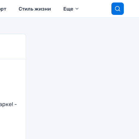
орт
Стиль жизни
Еще
рке! -