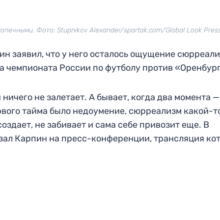
ечными. Фото: Stupnikov Alexander/spartak.com/Global Look Press
н заявил, что у него осталось ощущение сюрреал
ра чемпионата России по футболу против «Оренбург
ничего не залетает. А бывает, когда два момента —
ервого тайма было недоумение, сюрреализм какой-т
оздает, не забивает и сама себе привозит еще. В
казал Карпин на пресс-конференции, трансляция ко