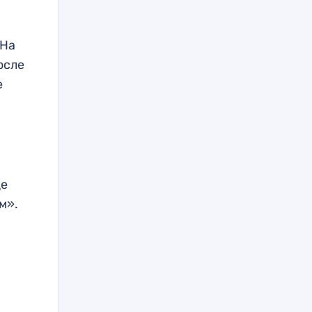
 На
осле
е
це
м».