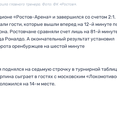
оила главного тренера. Фото: ФК «Ростов».
дионе «Ростов-Арена» и завершился со счетом 2:1.
ли гости, которые вышли вперед на 12-й минуте п
на. Ростовчане сравняли счет лишь на 81-й минут
а Роналдо. А окончательный результат установил
орота оренбуржцев на шестой минуте
и поднялся на седьмую строчку в турнирной табли
рпина сыграет в гостях с московским «Локомотиво
положился на 14-м месте.