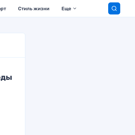
орт
Стиль жизни
Еще
еды