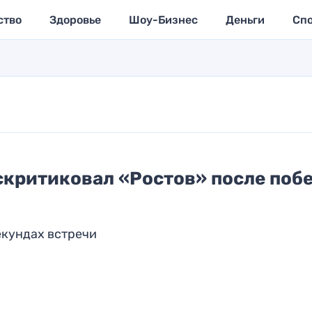
ство
Здоровье
Шоу-Бизнес
Деньги
Сп
скритиковал «Ростов» после поб
екундах встречи