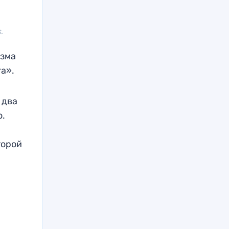
.
изма
а».
 два
о.
торой