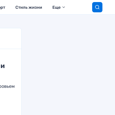
орт
Стиль жизни
Еще
 и
ровьем