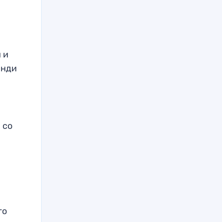
 и
Энди
 со
го