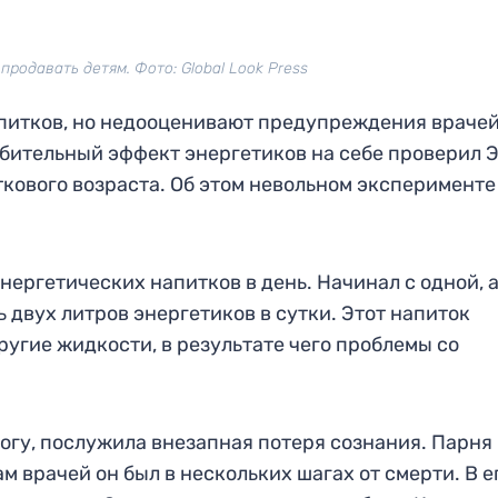
продавать детям. Фото: Global Look Press
апитков, но недооценивают предупреждения врачей
убительный эффект энергетиков на себе проверил 
кового возраста. Об этом невольном эксперименте
ергетических напитков в день. Начинал с одной, а
ь двух литров энергетиков в сутки. Этот напиток
ругие жидкости, в результате чего проблемы со
вогу, послужила внезапная потеря сознания. Парня
м врачей он был в нескольких шагах от смерти. В е