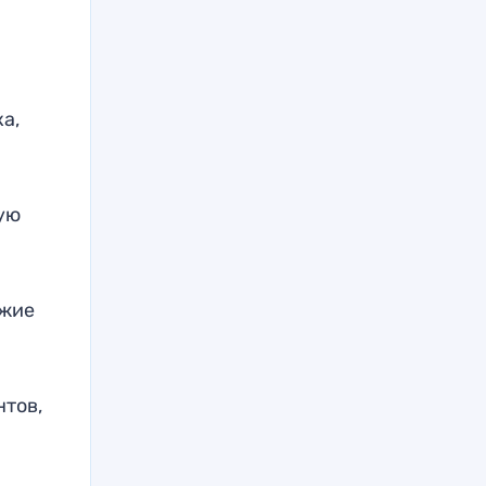
а,
ую
ежие
нтов,