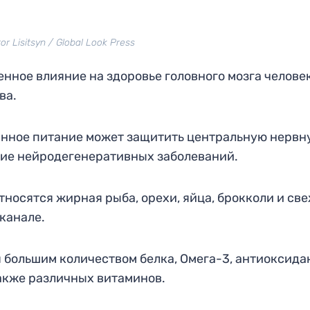
or Lisitsyn / Global Look Press
нное влияние на здоровье головного мозга человек
ва.
ванное питание может защитить центральную нервн
ние нейродегенеративных заболеваний.
тносятся жирная рыба, орехи, яйца, брокколи и св
канале.
 большим количеством белка, Омега-3, антиоксида
также различных витаминов.