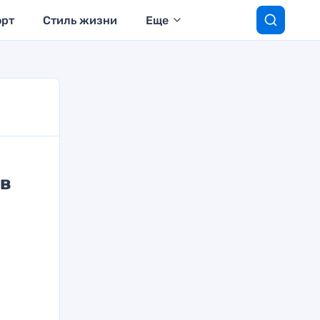
орт
Стиль жизни
Еще
ов