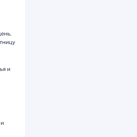
ень,
стницу
ья и
 и