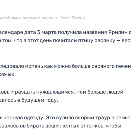
но больше овсяного печенья. Фото: Freepik
алендаре дата 3 марта получила названия Ярилин д
 том, что в этот день почитали птицу овсянку — ве
 следовало испечь как можно больше овсяного печен
комых.
рковь и раздать нуждающимся. Чем больше людей
далось в будущем году.
ть черную одежду. Это сулило скорый траур в семье
довалось выбирать вещи желтых оттенков, чтобы