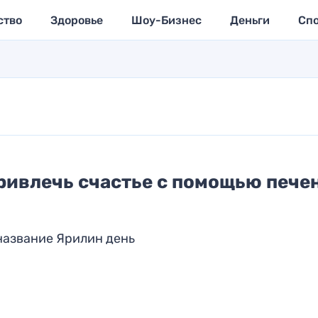
ство
Здоровье
Шоу-Бизнес
Деньги
Сп
привлечь счастье с помощью пече
название Ярилин день