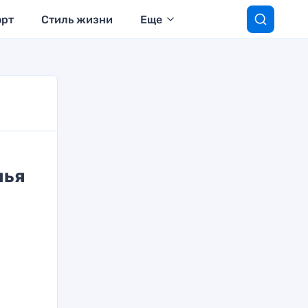
орт
Стиль жизни
Еще
нья