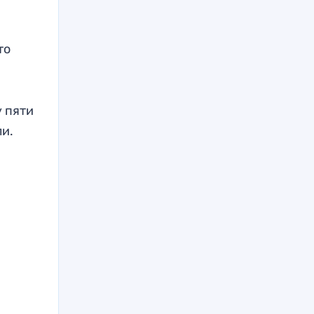
то
у пяти
и.