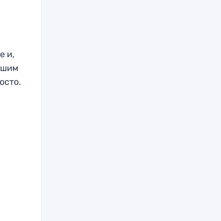
е и,
чшим
осто.