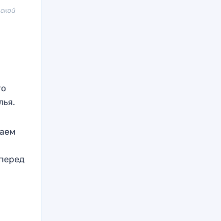
вской
го
лья.
ваем
 перед