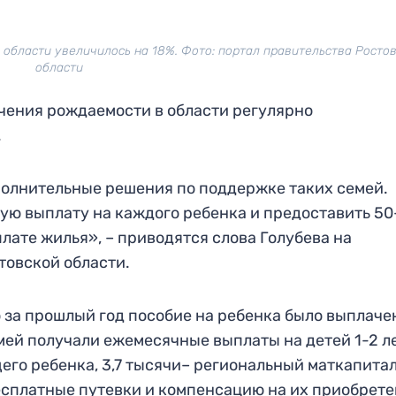
й области увеличилось на 18%. Фото: портал правительства Росто
области
ичения рождаемости в области регулярно
.
полнительные решения по поддержке таких семей.
ую выплату на каждого ребенка и предоставить 50
ате жилья», – приводятся слова Голубева на
товской области.
о за прошлый год пособие на ребенка было выплаче
мей получали ежемесячные выплаты на детей 1-2 ле
щего ребенка, 3,7 тысячи– региональный маткапитал
есплатные путевки и компенсацию на их приобрете