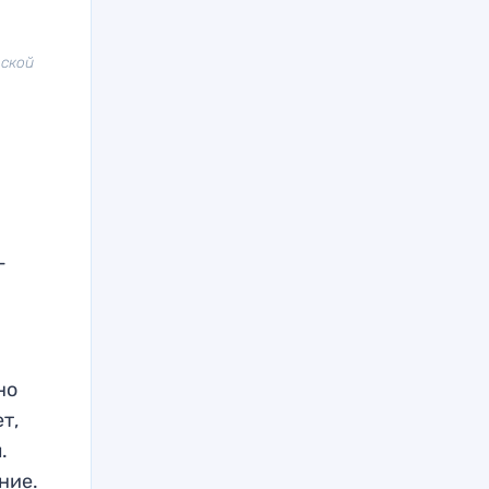
вской
-
но
т,
.
ние.