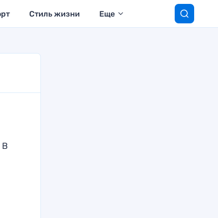
орт
Стиль жизни
Еще
 В