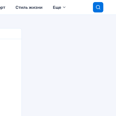
орт
Стиль жизни
Еще
а