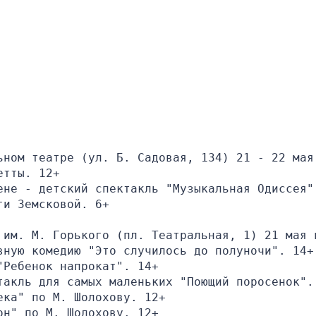
ьном театре (ул. Б. Садовая, 134) 21 - 22 мая 
етты. 12+
ене - детский спектакль "Музыкальная Одиссея"
ги Земсковой. 6+
 им. М. Горького (пл. Театральная, 1) 21 мая в
вную комедию "Это случилось до полуночи". 14+
"Ребенок напрокат". 14+
такль для самых маленьких "Поющий поросенок".
ека" по М. Шолохову. 12+
он" по М. Шолохову. 12+