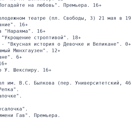
Погадайте на любовь". Премьера. 16+
олодежном театре (пл. Свободы, 3) 21 мая в 19.
ание". 16+
а "Нараяма". 16+
 "Укрощение строптивой". 18+
 - "Вкусная история о Девочке и Великане". 0+
амый Мюнхгаузен". 12+
ане". 6+
16+
о У. Шекспиру. 16+
ол им. В.С. Былкова (пер. Университетский, 46)
Репка".
апочке".
усалочка".
имени Гав". Премьера.