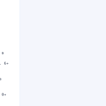
в 
. 6+
 
 0+